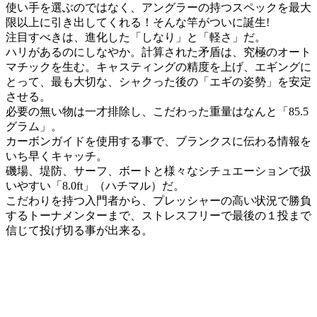
使い手を選ぶのではなく、アングラーの持つスペックを最大
限以上に引き出してくれる！そんな竿がついに誕生!
注目すべきは、進化した「しなり」と「軽さ」だ。
ハリがあるのにしなやか。計算された矛盾は、究極のオート
マチックを生む。キャスティングの精度を上げ、エギングに
とって、最も大切な、シャクった後の「エギの姿勢」を安定
させる。
必要の無い物は一才排除し、こだわった重量はなんと「85.5
グラム」。
カーボンガイドを使用する事で、ブランクスに伝わる情報を
いち早くキャッチ。
磯場、堤防、サーフ、ボートと様々なシチュエーションで扱
いやすい「8.0ft」（ハチマル）だ。
こだわりを持つ入門者から、プレッシャーの高い状況で勝負
するトーナメンターまで、ストレスフリーで最後の１投まで
信じて投げ切る事が出来る。