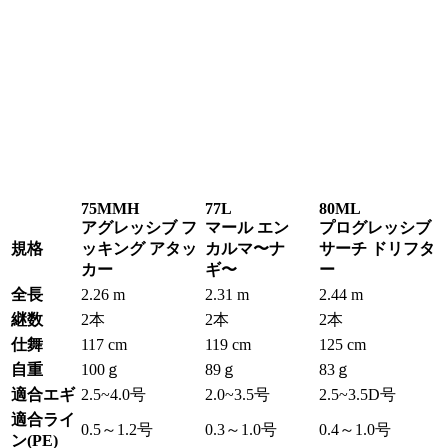
75MMH
77L
80ML
アグレッシブ フ
マール エン
プログレッシブ
規格
ッキング アタッ
カルマ〜ナ
サーチ ドリフタ
カー
ギ〜
ー
全長
2.26 m
2.31 m
2.44 m
継数
2本
2本
2本
仕舞
117 cm
119 cm
125 cm
自重
100ｇ
89ｇ
83ｇ
適合エギ
2.5~4.0号
2.0~3.5号
2.5~3.5D号
適合ライ
0.5～1.2号
0.3～1.0号
0.4～1.0号
ン
(PE)