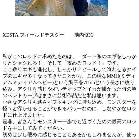
XESTA フィールドテスター 池内修次
私がこのロッドに求めたものは、「ダート系のエギをしっか
りとシャクれる！」そして「攻めるロッド！」です。
ここ数年エギも進化し、しっかりアピールして喰わせるタイ
プのエギが多くなってきたことから、この様なMMH(ミディ
アムミディアムヘビー)という調子を7ft5inという長さに絞り
込み、アタリを感じやすいティップとイカが掛かった時の竿
のベントカーブはまさに芸術作品だと私は思います。
小さなアタリも逃さずフッキングに持ち込め、モンスターを
軽々と浮かせることができるパワーなのに、しなやかなロッ
ドに仕上げました。
是非、皆さんもモンスター一歩でも近づくための最高のロッ
ドを手にしてみてください。
初めは少し硬めに感じることもあるかもしれませんが、使っ