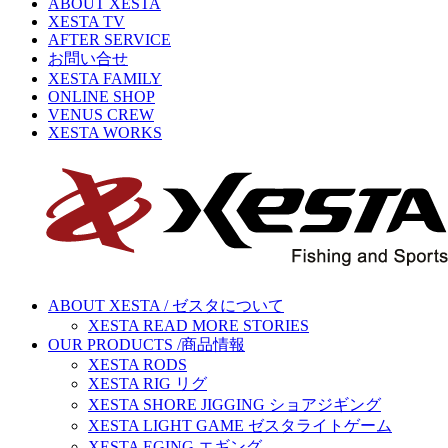
ABOUT XESTA
XESTA TV
AFTER SERVICE
お問い合せ
XESTA FAMILY
ONLINE SHOP
VENUS CREW
XESTA WORKS
ABOUT XESTA / ゼスタについて
XESTA READ MORE STORIES
OUR PRODUCTS /商品情報
XESTA RODS
XESTA RIG リグ
XESTA SHORE JIGGING ショアジギング
XESTA LIGHT GAME ゼスタライトゲーム
XESTA EGING エギング