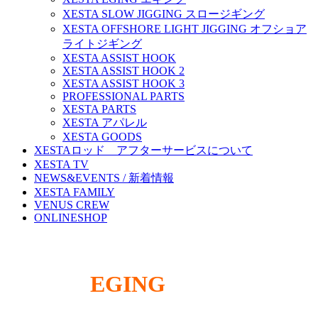
XESTA SLOW JIGGING スロージギング
XESTA OFFSHORE LIGHT JIGGING オフショア
ライトジギング
XESTA ASSIST HOOK
XESTA ASSIST HOOK 2
XESTA ASSIST HOOK 3
PROFESSIONAL PARTS
XESTA PARTS
XESTA アパレル
XESTA GOODS
XESTAロッド アフターサービスについて
XESTA TV
NEWS&EVENTS / 新着情報
XESTA FAMILY
VENUS CREW
ONLINESHOP
XESTA
EGING