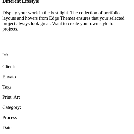
Different Lifestyle
Display your work in the best light. The collection of portfolio
layouts and hovers from Edge Themes ensures that your selected
project always look great. Want to create your own style for
projects.
Info
Client:
Envato
Tags:
Print, Art
Category:
Process
Date: