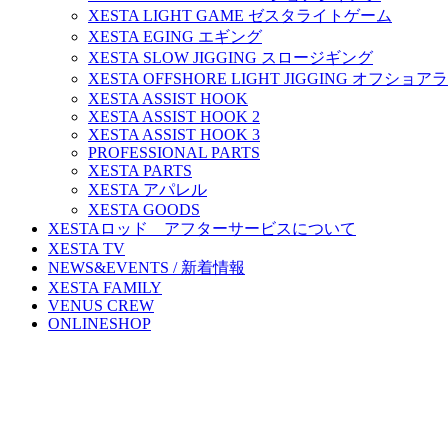
XESTA LIGHT GAME ゼスタライトゲーム
XESTA EGING エギング
XESTA SLOW JIGGING スロージギング
XESTA OFFSHORE LIGHT JIGGING オフシ
XESTA ASSIST HOOK
XESTA ASSIST HOOK 2
XESTA ASSIST HOOK 3
PROFESSIONAL PARTS
XESTA PARTS
XESTA アパレル
XESTA GOODS
XESTAロッド アフターサービスについて
XESTA TV
NEWS&EVENTS / 新着情報
XESTA FAMILY
VENUS CREW
ONLINESHOP