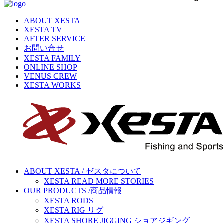
ABOUT XESTA
XESTA TV
AFTER SERVICE
お問い合せ
XESTA FAMILY
ONLINE SHOP
VENUS CREW
XESTA WORKS
ABOUT XESTA / ゼスタについて
XESTA READ MORE STORIES
OUR PRODUCTS /商品情報
XESTA RODS
XESTA RIG リグ
XESTA SHORE JIGGING ショアジギング