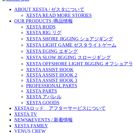
ABOUT XESTA / ゼスタについて
XESTA READ MORE STORIES
OUR PRODUCTS /商品情報
XESTA RODS
XESTA RIG リグ
XESTA SHORE JIGGING ショアジギング
XESTA LIGHT GAME ゼスタライトゲーム
XESTA EGING エギング
XESTA SLOW JIGGING スロージギング
XESTA OFFSHORE LIGHT JIGGING オフシ
XESTA ASSIST HOOK
XESTA ASSIST HOOK 2
XESTA ASSIST HOOK 3
PROFESSIONAL PARTS
XESTA PARTS
XESTA アパレル
XESTA GOODS
XESTAロッド アフターサービスについて
XESTA TV
NEWS&EVENTS / 新着情報
XESTA FAMILY
VENUS CREW