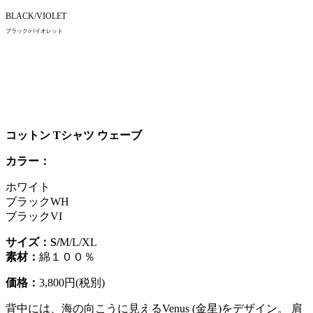
BLACK/VIOLET
ブラック/バイオレット
コットン Tシャツ ウェーブ
カラー：
ホワイト
ブラックWH
ブラックVI
サイズ：S/
M/L/XL
素材：
綿１００％
価格：
3,800円(税別)
背中には、海の向こうに見える
Venus (
金星
)
をデザイン。 肩