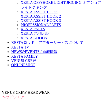
XESTA OFFSHORE LIGHT JIGGING オフショア
ライトジギング
XESTA ASSIST HOOK
XESTA ASSIST HOOK 2
XESTA ASSIST HOOK 3
PROFESSIONAL PARTS
XESTA PARTS
XESTA アパレル
XESTA GOODS
XESTAロッド アフターサービスについて
XESTA TV
NEWS&EVENTS / 新着情報
XESTA FAMILY
VENUS CREW
ONLINESHOP
VENUS CREW HEADWEAR
ヘッドウエア