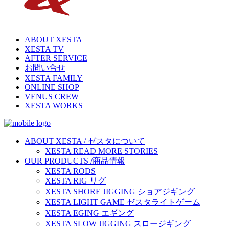
ABOUT XESTA
XESTA TV
AFTER SERVICE
お問い合せ
XESTA FAMILY
ONLINE SHOP
VENUS CREW
XESTA WORKS
ABOUT XESTA / ゼスタについて
XESTA READ MORE STORIES
OUR PRODUCTS /商品情報
XESTA RODS
XESTA RIG リグ
XESTA SHORE JIGGING ショアジギング
XESTA LIGHT GAME ゼスタライトゲーム
XESTA EGING エギング
XESTA SLOW JIGGING スロージギング