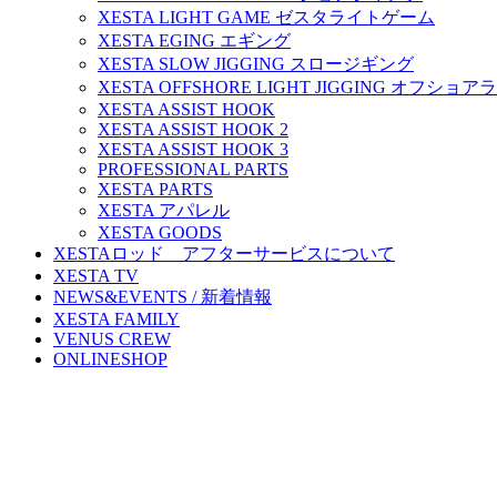
XESTA LIGHT GAME ゼスタライトゲーム
XESTA EGING エギング
XESTA SLOW JIGGING スロージギング
XESTA OFFSHORE LIGHT JIGGING オフシ
XESTA ASSIST HOOK
XESTA ASSIST HOOK 2
XESTA ASSIST HOOK 3
PROFESSIONAL PARTS
XESTA PARTS
XESTA アパレル
XESTA GOODS
XESTAロッド アフターサービスについて
XESTA TV
NEWS&EVENTS / 新着情報
XESTA FAMILY
VENUS CREW
ONLINESHOP