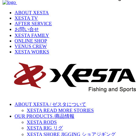
ABOUT XESTA
XESTA TV
AFTER SERVICE
お問い合せ
XESTA FAMILY
ONLINE SHOP
VENUS CREW
XESTA WORKS
ABOUT XESTA / ゼスタについて
XESTA READ MORE STORIES
OUR PRODUCTS /商品情報
XESTA RODS
XESTA RIG リグ
XESTA SHORE JIGGING ショアジギング